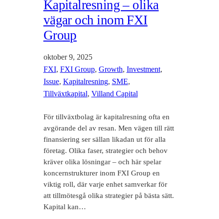
Kapitalresning – olika
vägar och inom FXI
Group
oktober 9, 2025
FXI
, 
FXI Group
, 
Growth
, 
Investment
, 
Issue
, 
Kapitalresning
, 
SME
, 
Tillväxtkapital
, 
Villand Capital
För tillväxtbolag är kapitalresning ofta en
avgörande del av resan. Men vägen till rätt
finansiering ser sällan likadan ut för alla
företag. Olika faser, strategier och behov
kräver olika lösningar – och här spelar
koncernstrukturer inom FXI Group en
viktig roll, där varje enhet samverkar för
att tillmötesgå olika strategier på bästa sätt.
Kapital kan…