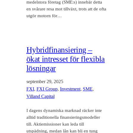
medelstora företag (SME:s) innebär detta
en svårare resa mot tillväxt, trots att de ofta
utgör motorn för…
Hybridfinansiering –
ökat intresset för flexibla
lösningar
september 29, 2025
FXI
, 
FXI Group
, 
Investment
, 
SME
, 
Villand Capital
I dagens dynamiska marknad räcker inte
alltid traditionella finansieringsmodeller
till. Aktiemissioner kan leda till
utspädning, medan lån kan bli en tung