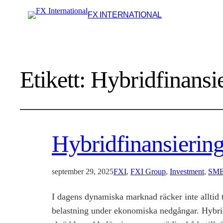
FX INTERNATIONAL
Etikett:
Hybridfinansi
Hybridfinansiering 
september 29, 2025
FXI
, 
FXI Group
, 
Investment
, 
SM
I dagens dynamiska marknad räcker inte alltid t
belastning under ekonomiska nedgångar. Hybridfi