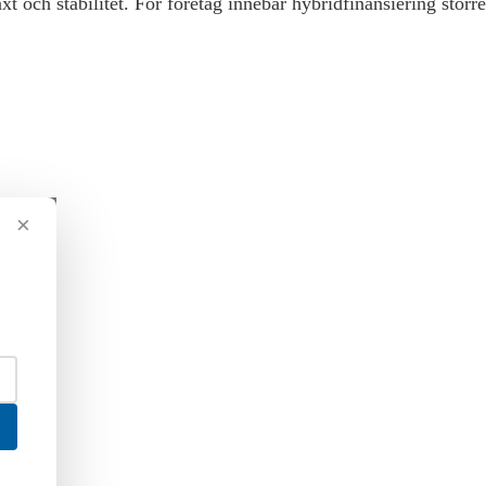
xt och stabilitet. För företag innebär hybridfinansiering störr
×