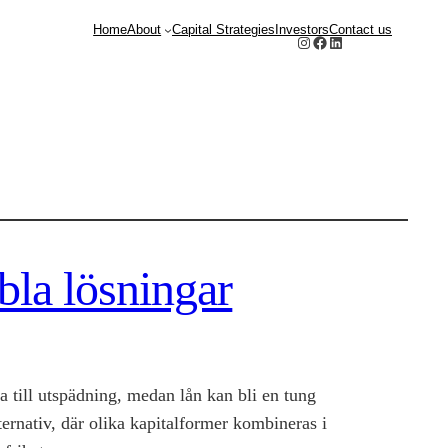
Home
About
Capital Strategies
Investors
Contact us
Instagram
Facebook
LinkedIn
ibla lösningar
a till utspädning, medan lån kan bli en tung
ternativ, där olika kapitalformer kombineras i