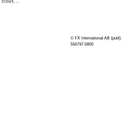
e frihet…
© FX International AB (publ)
556797-0800