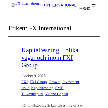
FX INTERNATIONAL
Instagram
Facebook
LinkedIn
Etikett:
FX International
Kapitalresning – olika
vägar och inom FXI
Group
oktober 9, 2025
FXI
, 
FXI Group
, 
Growth
, 
Investment
, 
Issue
, 
Kapitalresning
, 
SME
, 
Tillväxtkapital
, 
Villand Capital
För tillväxtbolag är kapitalresning ofta en