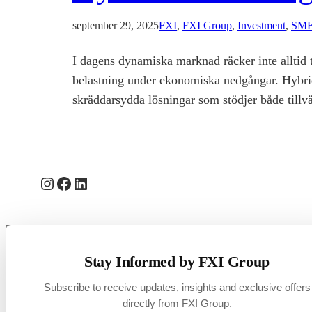
september 29, 2025
FXI
, 
FXI Group
, 
Investment
, 
SM
I dagens dynamiska marknad räcker inte alltid t
belastning under ekonomiska nedgångar. Hybridfi
skräddarsydda lösningar som stödjer både tillvä
Instagram
Facebook
LinkedIn
Stay Informed by FXI Group
Subscribe to receive updates, insights and exclusive offers
directly from FXI Group.