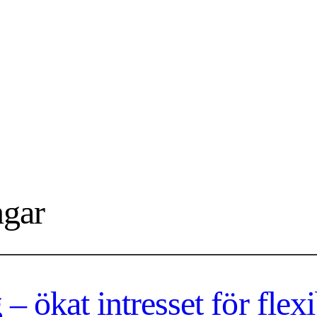
ngar
– ökat intresset för flex