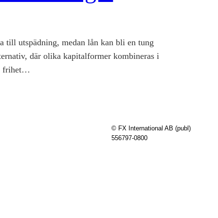
a till utspädning, medan lån kan bli en tung
ternativ, där olika kapitalformer kombineras i
e frihet…
© FX International AB (publ)
556797-0800