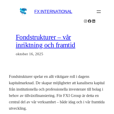
Hoppa
till
FX INTERNATIONAL
innehåll
Instagram
Facebook
LinkedIn
Fondstrukturer – vår
inriktning och framtid
oktober 16, 2025
Fondstrukturer spelar en allt viktigare roll i dagens
kapitalmarknad. De skapar möjligheter att kanalisera kapital
från institutionella och professionella investerare till bolag i
behov av tillväxtfinansiering. För FXI Group är detta en
central del av vår verksamhet – både idag och i vår framtida
utveckling.